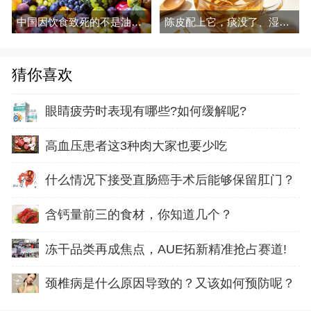
中国因饮食致死的不是油和糖，这三种吃法才是真要命
陈皮配上它，痰没了、湿走了，越喝越润
猜你喜欢
眼睛疲劳时表现有哪些?如何缓解呢?
高血压患者这3种肉大家也要少吃
什么情况下接受直肠癌手术后能够保留肛门？
含钙量前三的食材，你知道几个？
冻干品类再成焦点，AUE拓新精准抢占赛道!
颈椎病是什么原因导致的？又该如何预防呢？