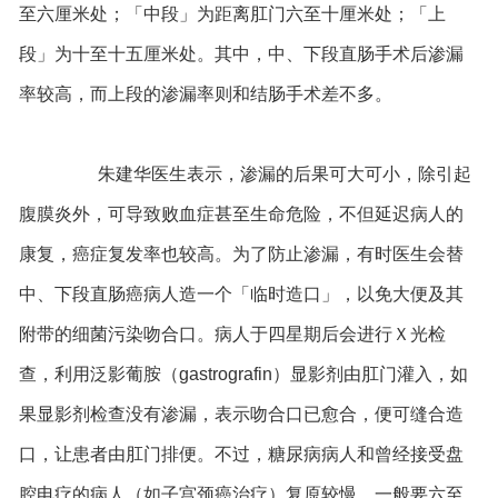
至六厘米处；「中段」为距离肛门六至十厘米处；「上
段」为十至十五厘米处。其中，中、下段直肠手术后渗漏
率较高，而上段的渗漏率则和结肠手术差不多。
朱建华医生表示，渗漏的后果可大可小，除引起
腹膜炎外，可导致败血症甚至生命危险，不但延迟病人的
康复，癌症复发率也较高。为了防止渗漏，有时医生会替
中、下段直肠癌病人造一个「临时造口」，以免大便及其
附带的细菌污染吻合口。病人于四星期后会进行Ｘ光检
查，利用泛影葡胺（gastrografin）显影剂由肛门灌入，如
果显影剂检查没有渗漏，表示吻合口已愈合，便可缝合造
口，让患者由肛门排便。不过，糖尿病病人和曾经接受盘
腔电疗的病人（如子宫颈癌治疗）复原较慢，一般要六至