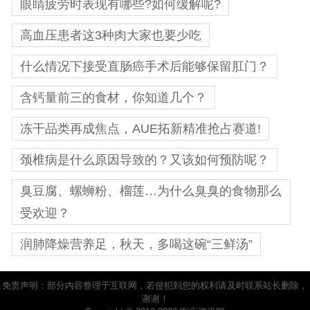
眼睛疲劳时表现有哪些?如何缓解呢?
高血压患者这3种肉大家也要少吃
什么情况下接受直肠癌手术后能够保留肛门？
含钙量前三的食材，你知道几个？
冻干品类再成焦点，AUE拓新精准抢占赛道!
颈椎病是什么原因导致的？又该如何预防呢？
臭豆腐、螺蛳粉、榴莲…为什么臭臭的食物那么
受欢迎？
润肺降燥营养足，秋天，多喝这碗“三鲜汤”
免责声明：部分内容整理于互联网，若侵犯到您的权利请及时联系站长删除，
谢谢！