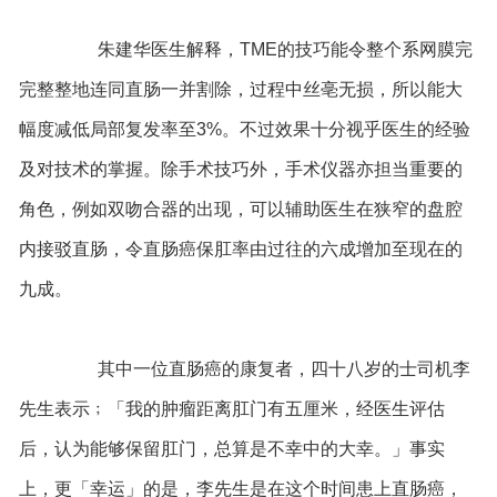
朱建华医生解释，TME的技巧能令整个系网膜完
完整整地连同直肠一并割除，过程中丝亳无损，所以能大
幅度减低局部复发率至3%。不过效果十分视乎医生的经验
及对技术的掌握。除手术技巧外，手术仪器亦担当重要的
角色，例如双吻合器的出现，可以辅助医生在狭窄的盘腔
内接驳直肠，令直肠癌保肛率由过往的六成增加至现在的
九成。
其中一位直肠癌的康复者，四十八岁的士司机李
先生表示﹔「我的肿瘤距离肛门有五厘米，经医生评估
后，认为能够保留肛门，总算是不幸中的大幸。」事实
上，更「幸运」的是，李先生是在这个时间患上直肠癌，