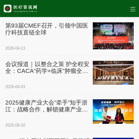
第93届CMEF召开，引领中国医
疗科技直链全球
2026-04-13
会议报道｜以整合之策 护全程安
全：CACA“药学+临床”肿瘤全程
个案管理-安全护航工程-消化专
场在沈阳启航
2026-04-03
2025健康产业大会“牵手”知乎浙
江：战略合作，解锁健康产业新
可能！
2025-09-10