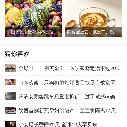
中国因饮食致死的不是油和糖，这三种吃法才是真要命
陈皮配上它，痰没了、湿走了，越喝越润
猜你喜欢
全球唯一一例黄金血，医学家断定活不过20岁(缺乏RH)
山东济南一只狗狗偷吃洋葱导致尿血被送医
滴滴女乘客跳车后重度抑郁，过于敏感or确有危机征兆？
陕西首例新冠孕妇剖腹产，宝宝将隔离14天医学观察
少女最长昏睡70天 全球10大罕见病