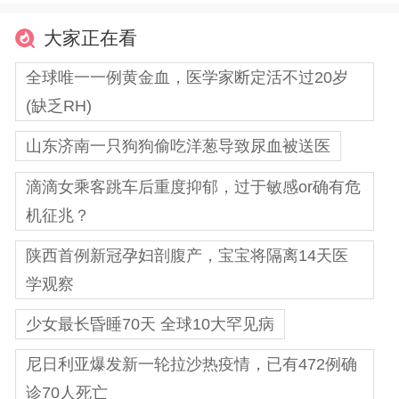
大家正在看
全球唯一一例黄金血，医学家断定活不过20岁
(缺乏RH)
山东济南一只狗狗偷吃洋葱导致尿血被送医
滴滴女乘客跳车后重度抑郁，过于敏感or确有危
机征兆？
陕西首例新冠孕妇剖腹产，宝宝将隔离14天医
学观察
少女最长昏睡70天 全球10大罕见病
尼日利亚爆发新一轮拉沙热疫情，已有472例确
诊70人死亡