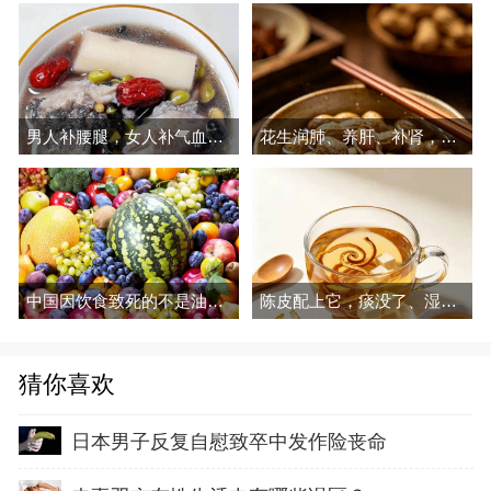
男人补腰腿，女人补气血，建议多吃
花生润肺、养肝、补肾，现在吃正好
中国因饮食致死的不是油和糖，这三种吃法才是真要命
陈皮配上它，痰没了、湿走了，越喝越润
猜你喜欢
日本男子反复自慰致卒中发作险丧命