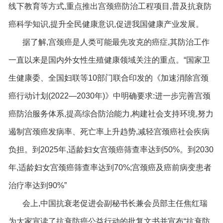
线下教育等方式,重点推出宫颈癌防治工程项目,普及抗衰防
癌科学知识,提升全民健康意识,促进我国健康产业发展。
据了解,宫颈癌是人类可能最先攻克的癌症,其防治工作
一直以来是国内外女性生殖健康领域关注的重点。“国家卫
生健康委、全国妇联等10部门联合印发的《加速消除宫颈
癌行动计划(2022—2030年)》中明确要求:进一步完善宫颈
癌防治服务体系,提高综合防治能力,构建社会支持环境,努力
遏制宫颈癌发病率、死亡率上升趋势,减轻宫颈癌社会疾病
负担。到2025年,适龄妇女宫颈癌筛查率达到50%。到2030
年,适龄妇女宫颈癌筛查率达到70%;宫颈癌及癌前病变患者
治疗率达到90%”
会上,中国抗衰老促进会副秘书长兼会员部主任焦红瑞
为大家宣读了抗衰防癌公益行动的批复文书并宣布“抗衰防